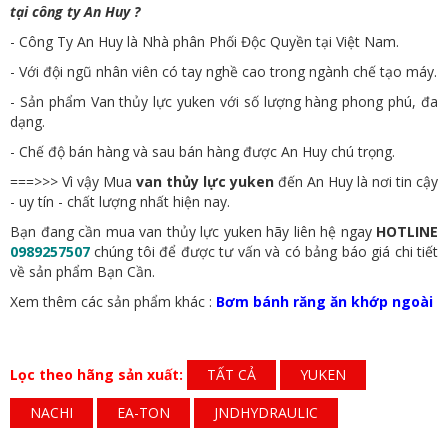
tại công ty An Huy ?
- Công Ty An Huy là Nhà phân Phối Độc Quyền tại Việt Nam.
- Với đội ngũ nhân viên có tay nghề cao trong ngành chế tạo máy.
- Sản phẩm Van thủy lực yuken với số lượng hàng phong phú, đa
dạng.
- Chế độ bán hàng và sau bán hàng được An Huy chú trọng.
===>>> Vì vậy Mua
van thủy lực yuken
đến An Huy là nơi tin cậy
- uy tín - chất lượng nhất hiện nay.
Bạn đang cần mua van thủy lực yuken hãy liên hệ ngay
HOTLINE
09
89257507
chúng tôi để được tư vấn và có bảng báo giá chi tiết
về sản phẩm Bạn Cần.
Xem thêm các sản phẩm khác :
Bơm bánh răng ăn khớp ngoài
Lọc theo hãng sản xuất:
TẤT CẢ
YUKEN
NACHI
EA-TON
JNDHYDRAULIC