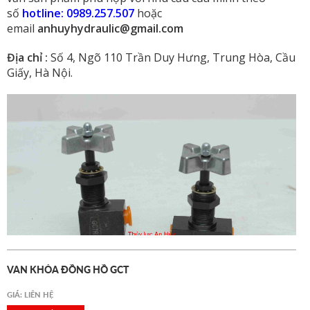
số
hotline: 0989.257.507
hoặc
email
anhuyhydraulic@gmail.com
Địa chỉ :
Số 4, Ngõ 110 Trần Duy Hưng, Trung Hòa, Cầu
Giấy, Hà Nội.
VAN KHÓA ĐỒNG HỒ GCT
GIÁ: LIÊN HỆ