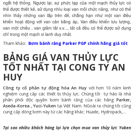
ngắt hệ thống. Ngược lại, sự phức tạp của một mạch thủy lực có
thể được thiết kế, sử dụng nhìu loại van mỗi chức năng, như có thể
nhìn thấy những van lắp trên đế, chẳng hạn như một van điều
khiển hoạt động với van cân bằng áp, Van điều khiển lưu lượng,
van một chiều , van giảm tải v.v..., tất cả đều có thể được sử dụng
chỉ trong một mạch xi lanh duy nhất.
Tham khảo:
Bơm bánh răng Parker PGP chính hãng giá tốt
BẢNG GIÁ VAN THỦY LỰC
TỐT NHẤT TẠI CONG TY AN
HUY
Công ty cổ phần tự động hóa An Huy
với hơn 10 năm kinh
nghiệm cung cấp các thiết bị thủy lực. Chúng tôi tự hào là nhà
phân phối độc quyền bơm bánh răng của các hãng
Parker,
Aseda-Korea , Yuci-Yuken
tại Việt Nam. NGoài ra chúng tôi cũng
cung cấp dòng bơm này từ các hãng khác: Huade, Hydropack,…
Tại sao nhiều khách hàng lại lựa chọn mua van thủy lực Yuken