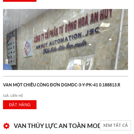
VAN MỘT CHIỀU CỔNG ĐƠN DGMDC-3-Y-PK-41 0.188813.R
GIÁ: LIÊN HỆ
ĐẶT HÀNG
VAN THỦY LỰC AN TOÀN MODUL
XEM TẤT CẢ