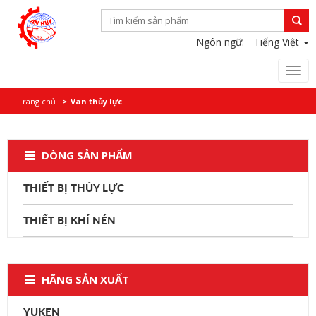
Ngôn ngữ:
Tiếng Việt
Togg
navi
Trang chủ
Van thủy lực
DÒNG SẢN PHẨM
THIẾT BỊ THỦY LỰC
THIẾT BỊ KHÍ NÉN
HÃNG SẢN XUẤT
YUKEN