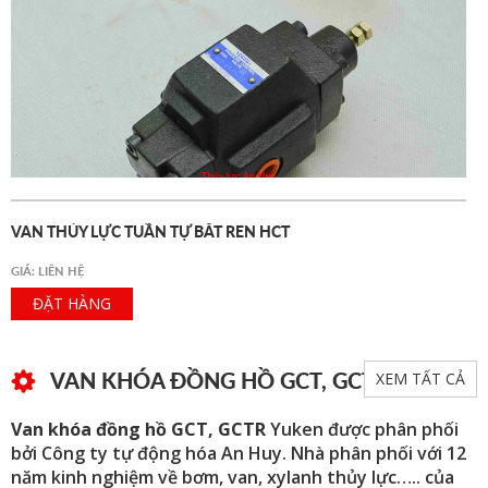
VAN THỦY LỰC TUẦN TỰ BẮT REN HCT
GIÁ: LIÊN HỆ
ĐẶT HÀNG
VAN KHÓA ĐỒNG HỒ GCT, GCTR
XEM TẤT CẢ
Van khóa đồng hồ GCT, GCTR
Yuken được phân phối
bởi Công ty tự động hóa An Huy. Nhà phân phối với 12
năm kinh nghiệm về bơm, van, xylanh thủy lực….. của