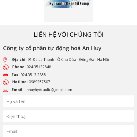
LIÊN HỆ VỚI CHÚNG TÔI
Công ty cổ phần tự động hoá An Huy
Địa chỉ:
91 Đê La Thành - Ô Chợ Dừa - Đống Đa - Hà Nội
Phone:
024.35132848
Fax:
024.3513.2858
Hotline:
0989257507
Email:
anhuyhydraulic@gmail.com