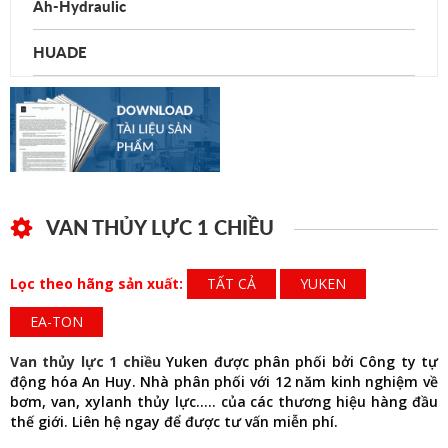
Ah-Hydraulic
HUADE
VAN THỦY LỰC 1 CHIỀU
Lọc theo hãng sản xuất:
TẤT CẢ
YUKEN
EA-TON
Van thủy lực 1 chiều
Yuken được phân phối bởi Công ty tự
động hóa An Huy. Nhà phân phối với 12 năm kinh nghiệm về
bơm, van, xylanh thủy lực….. của các thương hiệu hàng đầu
thế giới. Liên hệ ngay để được tư vấn miễn phí.