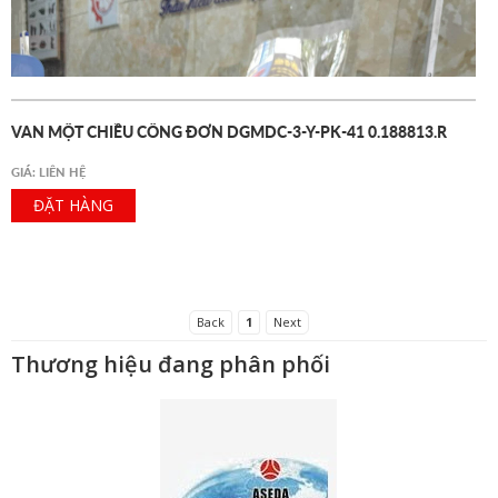
VAN MỘT CHIỀU CỔNG ĐƠN DGMDC-3-Y-PK-41 0.188813.R
GIÁ: LIÊN HỆ
ĐẶT HÀNG
Back
1
Next
Thương hiệu đang phân phối