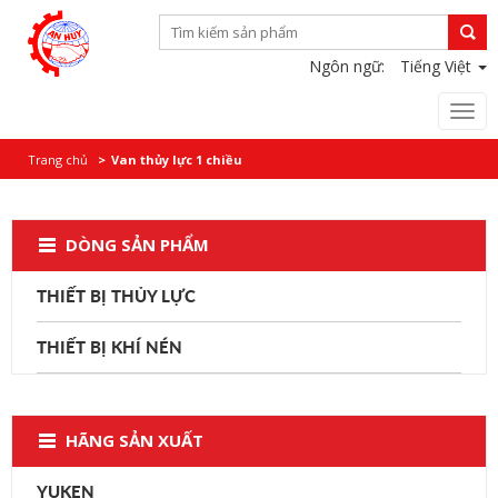
Ngôn ngữ:
Tiếng Việt
Togg
navi
Trang chủ
Van thủy lực 1 chiều
DÒNG SẢN PHẨM
THIẾT BỊ THỦY LỰC
THIẾT BỊ KHÍ NÉN
HÃNG SẢN XUẤT
YUKEN