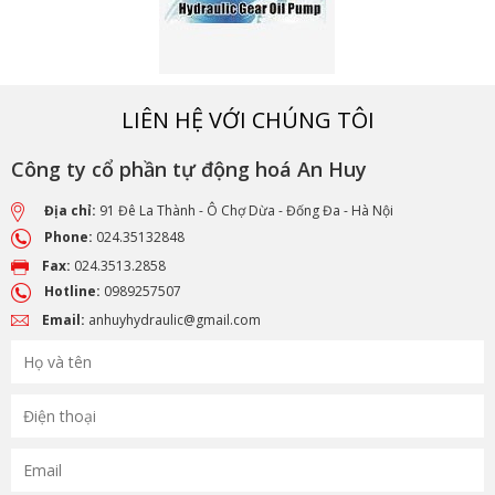
LIÊN HỆ VỚI CHÚNG TÔI
Công ty cổ phần tự động hoá An Huy
Địa chỉ:
91 Đê La Thành - Ô Chợ Dừa - Đống Đa - Hà Nội
Phone:
024.35132848
Fax:
024.3513.2858
Hotline:
0989257507
Email:
anhuyhydraulic@gmail.com