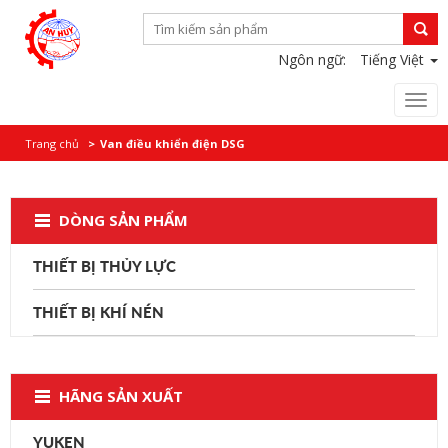
Ngôn ngữ:
Tiếng Việt
Togg
navi
Trang chủ
Van điều khiển điện DSG
DÒNG SẢN PHẨM
THIẾT BỊ THỦY LỰC
THIẾT BỊ KHÍ NÉN
HÃNG SẢN XUẤT
YUKEN