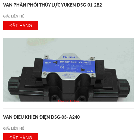
VAN PHÂN PHỐI THỦY LỰC YUKEN DSG-01-2B2
GIÁ: LIÊN HỆ
ĐẶT HÀNG
VAN ĐIỀU KHIỂN ĐIỆN DSG-03- A240
GIÁ: LIÊN HỆ
ĐẶT HÀNG