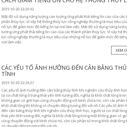
CÁCH GIẢM TIẾNG ỒN CHO HỆ THỐNG THỦY 
2019-10-20 22:29:42
Mật độ sử dụng năng lượng cao tương ứng phát thải tiếng ồn cao của các
phần thủy lực. Vì vậy hệ thống thủy lực công nghiệp thường là mục tiêu c
nỗ lực để giảm mức độ tiếng ồn tại nơi làm việc. Mật độ sử dụng năng lượn
tương ứng phát thải tiếng ồn cao của các thành phần thủy lực. Vì vậy hệ t
lực công nghiệp thường là mục tiêu của những nỗ lực để giảm mức độ tiếng
nơi làm việc.
XEM CH
CÁC YẾU TỐ ẢNH HƯỞNG ĐẾN CÂN BẰNG THỦ
TĨNH
2019-10-20 22:34:27
Các yếu tố ảnh hưởng đến cân bằng thủy tĩnh khi nghiên cứu thủy tĩnh học
ta coi chất lỏng ở trạng thái yên tĩnh tương đối, nghĩa là khối chất lỏng tro
không gian có giới hạn cùng chuyển động với bình chứa nó, còn các phần 
khối chất lỏng thì không có chuyển động tương đối với nh Các yếu tố ảnh
đến cân bằng thủy tĩnh khi nghiên cứu thủy tĩnh học, người ta coi chất lỏng
thái yên tĩnh tương đối, nghĩa là khối chất lỏng trong một không gian có gi
cùng chuyển động với bình chứa nó, còn các phần tử trong khối chất lỏng 
có chuyển động tương đối với nh