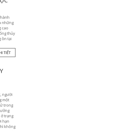
LỰC
 thành
ủa những
g cao
hống thủy
 ồn tại
I TIẾT
Y
, người
ng một
tử trong
 hưởng
 ở trạng
ới hạn
thì không