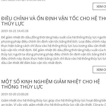
XEM CH
ĐIỀU CHỈNH VÀ ỔN ĐỊNH VẬN TỐC CHO HỆ T
THỦY LỰC
2019-10-21 14:45:18
Để giảm nhiệt đò dầu,đồng thời tăng hiệu suất của hệ thống thủy lực người
phương pháp điều chỉnh ổn định vận tốc bằng thể tích. Loại điều chỉnh nà
thực hiện bằng cách chỉ đưa vào hệ thống thủy lực lưu lượng dầu cần thiế
bảo vận tốc nhất định. Để giảm nhiệt đò dầu,đồng thời tăng hiệu suất của 
thủy lực người ta dùng phương pháp điều chỉnh ổn định vận tốc bằng thể tí
điều chỉnh này được thực hiện bằng cách chỉ đưa vào hệ thống thủy lực l
dầu cần thiết để đảm bảo vận tốc nhất định.
XEM CH
MỘT SỐ KINH NGHIỆM GIẢM NHIỆT CHO HỆ
THỐNG THỦY LỰC
2019-10-20 23:00:28
Giảm nhiệt cho hệ thống thủy lực giúp cho hệ thống thủy lực hoạt động bền
an toàn. Vì vậy việc giảm nhiệt cho hệ thống thủy lực rất cần thiết. Công ty