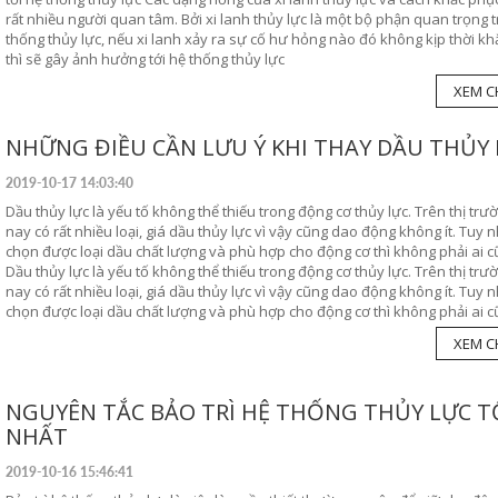
rất nhiều người quan tâm. Bởi xi lanh thủy lực là một bộ phận quan trọng 
thống thủy lực, nếu xi lanh xảy ra sự cố hư hỏng nào đó không kịp thời k
thì sẽ gây ảnh hưởng tới hệ thống thủy lực
XEM CH
NHỮNG ĐIỀU CẦN LƯU Ý KHI THAY DẦU THỦY
2019-10-17 14:03:40
Dầu thủy lực là yếu tố không thể thiếu trong động cơ thủy lực. Trên thị trư
nay có rất nhiều loại, giá dầu thủy lực vì vậy cũng dao động không ít. Tuy 
chọn được loại dầu chất lượng và phù hợp cho động cơ thì không phải ai cũ
Dầu thủy lực là yếu tố không thể thiếu trong động cơ thủy lực. Trên thị trư
nay có rất nhiều loại, giá dầu thủy lực vì vậy cũng dao động không ít. Tuy 
chọn được loại dầu chất lượng và phù hợp cho động cơ thì không phải ai cũ
XEM CH
NGUYÊN TẮC BẢO TRÌ HỆ THỐNG THỦY LỰC T
NHẤT
2019-10-16 15:46:41