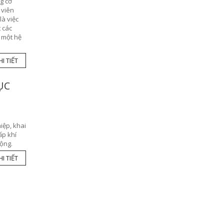
ng cơ
 viên
là việc
 các
ố một hệ
I TIẾT
ỤC
iệp, khai
ấp khí
động.
I TIẾT