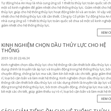
Tự động hóa An Huy là nhà cung ứng số 1 thiết bị thủy lực toàn quốc sẽ ch
một số kinh nghiệm để giảm nhiệt cho hệ thống thủy lực. Giảm nhiệt cho h
thủy lực giúp cho hệ thống thủy lực hoạt động bền bỉ và an toàn. Vì vậy vi
nhiệt cho hệ thống thủy lực rất cần thiết. Công ty Cổ phần Tự động hóa An 
nhà cung ứng số 1 thiết bị thủy lực toàn quốc sẽ chia sẻ một số kinh nghi
giảm nhiệt cho hệ thống thủy lực.
XEM CH
KINH NGHIỆM CHỌN DẦU THỦY LỰC CHO HỆ
THỐNG
2019-10-20 22:46:34
Kinh nghiệm chọn dầu thủy lực cho hệ thống rất cần thiết bởi dầu thủy lực 
dụng chính là truyền tải áp lực và truyền động trong hệ thống thủy lực, bôi
chuyển động, chống lại lực ma sát, làm kín bề mặt các chi tiết, giúp giảm thi
rỉ, loại bỏ cặn bẩn và làm mát hệ thống. Kinh nghiệm chọn dầu thủy lực ch
thống rất cần thiết bởi dầu thủy lực có tác dụng chính là truyền tải áp lực v
động trong hệ thống thủy lực, bôi trơn chuyển động, chống lại lực ma sát, 
bề mặt các chi tiết, giúp giảm thiểu sự rò rỉ, loại bỏ cặn bẩn và làm mát hệ t
XEM CH