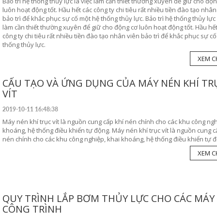
Bảo trì hệ thống thủy lực là việc làm cần thiết thường xuyên để giữ cho độ
luôn hoạt động tốt. Hầu hết các công ty chi tiêu rất nhiều tiền đào tạo nhân
bảo trì để khắc phục sự cố một hệ thống thủy lực. Bảo trì hệ thống thủy lực 
làm cần thiết thường xuyên để giữ cho động cơ luôn hoạt động tốt. Hầu hết
công ty chi tiêu rất nhiều tiền đào tạo nhân viên bảo trì để khắc phục sự c
thống thủy lực.
XEM CH
CẤU TẠO VÀ ỨNG DỤNG CỦA MÁY NÉN KHÍ TR
VÍT
2019-10-11 16:48:38
Máy nén khí trục vít là nguồn cung cấp khí nén chính cho các khu công ngh
khoáng, hệ thống điều khiển tự động. Máy nén khí trục vít là nguồn cung c
nén chính cho các khu công nghiệp, khai khoáng, hệ thống điều khiển tự 
XEM CH
QUY TRÌNH LẮP BƠM THỦY LỰC CHO CÁC MÁY
CÔNG TRÌNH