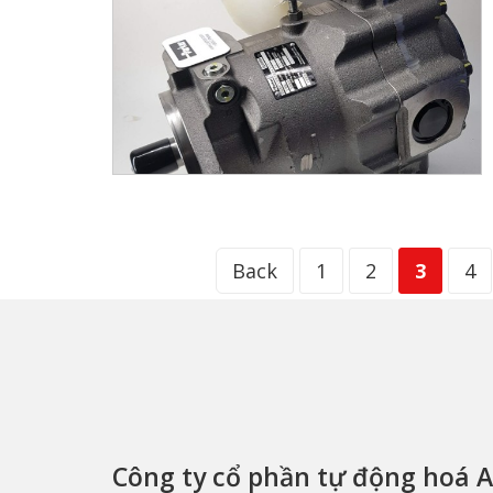
Back
1
2
3
4
Công ty cổ phần tự động hoá 