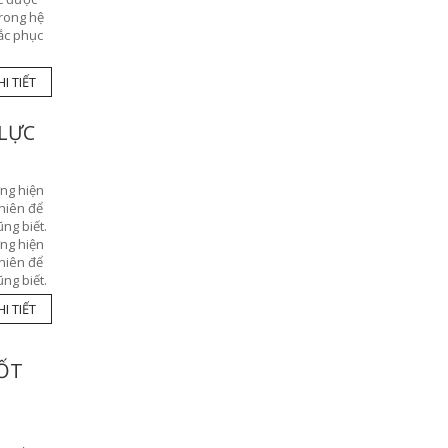
trong hệ
hắc phục
I TIẾT
 LỰC
ờng hiện
nhiên để
ng biết.
ờng hiện
nhiên để
ng biết.
I TIẾT
ỐT