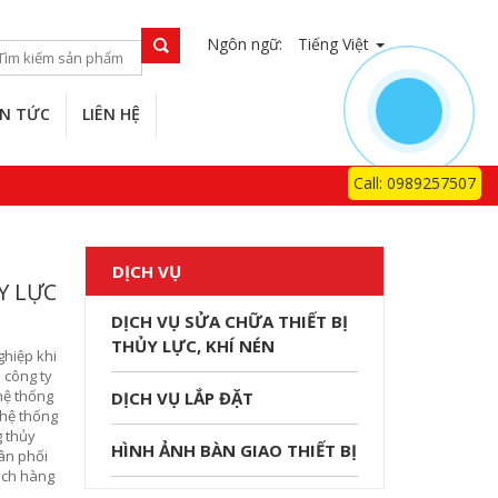
Ngôn ngữ:
Tiếng Việt
IN TỨC
LIÊN HỆ
Call: 0989257507
DỊCH VỤ
Y LỰC
DỊCH VỤ SỬA CHỮA THIẾT BỊ
THỦY LỰC, KHÍ NÉN
ghiệp khi
 công ty
 hệ thống
DỊCH VỤ LẮP ĐẶT
 hệ thống
g thủy
HÌNH ẢNH BÀN GIAO THIẾT BỊ
ân phối
hách hàng