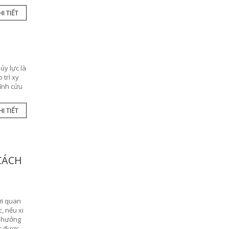
I TIẾT
ủy lực là
 trì xy
vĩnh cửu
I TIẾT
CÁCH
ời quan
, nếu xi
h hưởng
ục được