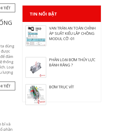
I TIẾT
TIN NỐI BẬT
HỐNG
VAN TRÀN AN TOÀN CHỈNH
ÁP SUẤT KIỂU LẮP CHỒNG
MODUL CỠ -01
 ta dùng
y được
t để đảm
PHÂN LOẠI BƠM THỦY LỰC
hệ thống
BÁNH RĂNG ?
ch. Loại
ưu lượng
I TIẾT
BƠM TRỤC VÍT
 bỉ và
 Cổ phần