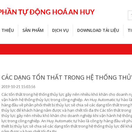
 PHẦN TỰ ĐỘNG HOÁ AN HUY
I THIỆU
SẢN PHẨM
DỊCH VỤ
DOWNLOAD TÀI LIỆU
T
CÁC DẠNG TỔN THẤT TRONG HỆ THỐNG THỦ
2019-10-21 15:03:56
Các tổn thất trong hệ thống thủy lực gây nên nhiều khó khăn cho doanh n
vận hành hệ thống thủy lực trong công nghiệp. An Huy Automatic tự hào là
hàng đầu về phân phối thiết bị thủy lực sẽ chia sẻ các dạng tổn thất trong
thủy lực để khách hàng nắm được và hạn chết tối đa thi Các tổn thất trong
thủy lực gây nên nhiều khó khăn cho doanh nghiệp khi vận hành hệ thốn
lực trong công nghiệp. An Huy Automatic tự hào là công ty hàng đầu về ph
thiết bị thủy lực sẽ chia sẻ các dạng tổn thất trong hệ thống thủy lực để k
nắm được và hạn chết tối đa thi