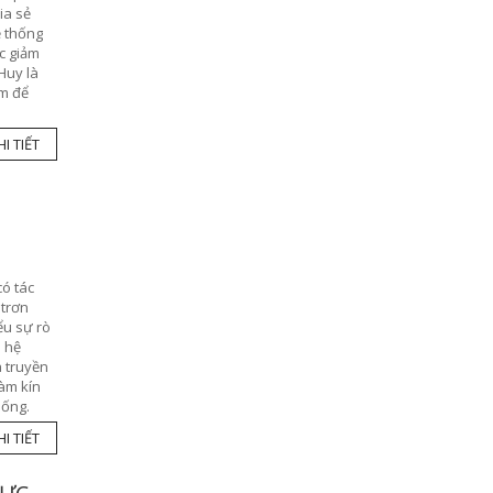
ia sẻ
ệ thống
ệc giảm
Huy là
ệm để
I TIẾT
có tác
 trơn
ểu sự rò
o hệ
à truyền
làm kín
hống.
I TIẾT