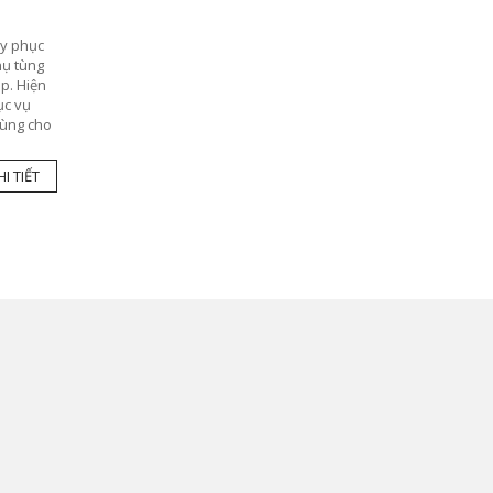
ày phục
hụ tùng
áp. Hiện
ục vụ
tùng cho
I TIẾT