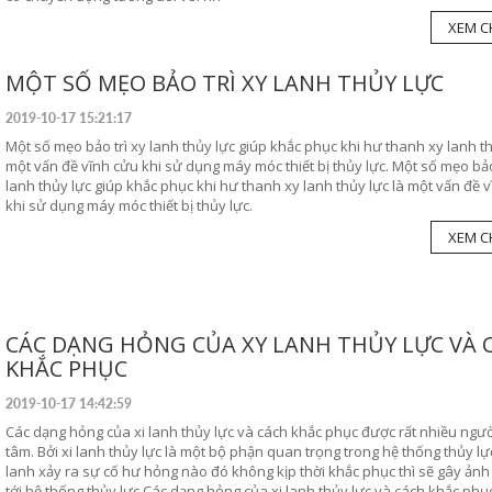
XEM CH
MỘT SỐ MẸO BẢO TRÌ XY LANH THỦY LỰC
2019-10-17 15:21:17
Một số mẹo bảo trì xy lanh thủy lực giúp khắc phục khi hư thanh xy lanh th
một vấn đề vĩnh cửu khi sử dụng máy móc thiết bị thủy lực. Một số mẹo bảo
lanh thủy lực giúp khắc phục khi hư thanh xy lanh thủy lực là một vấn đề 
khi sử dụng máy móc thiết bị thủy lực.
XEM CH
CÁC DẠNG HỎNG CỦA XY LANH THỦY LỰC VÀ 
KHẮC PHỤC
2019-10-17 14:42:59
Các dạng hỏng của xi lanh thủy lực và cách khắc phục được rất nhiều ngư
tâm. Bởi xi lanh thủy lực là một bộ phận quan trọng trong hệ thống thủy lực
lanh xảy ra sự cố hư hỏng nào đó không kịp thời khắc phục thì sẽ gây ản
tới hệ thống thủy lực Các dạng hỏng của xi lanh thủy lực và cách khắc ph