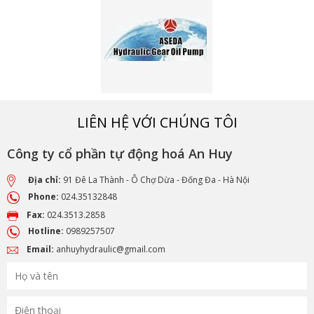
LIÊN HỆ VỚI CHÚNG TÔI
Công ty cổ phần tự động hoá An Huy
Địa chỉ:
91 Đê La Thành - Ô Chợ Dừa - Đống Đa - Hà Nội
Phone:
024.35132848
Fax:
024.3513.2858
Hotline:
0989257507
Email:
anhuyhydraulic@gmail.com