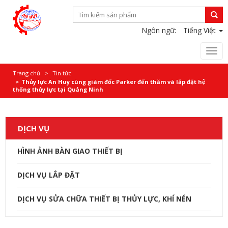
Ngôn ngữ:
Tiếng Việt
Togg
navi
Trang chủ
Tin tức
Thủy lực An Huy cùng giám đốc Parker đến thăm và lắp đặt hệ
thống thủy lực tại Quảng Ninh
DỊCH VỤ
HÌNH ẢNH BÀN GIAO THIẾT BỊ
DỊCH VỤ LẮP ĐẶT
DỊCH VỤ SỬA CHỮA THIẾT BỊ THỦY LỰC, KHÍ NÉN