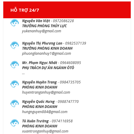
HỖ TRỢ 24/7
Nguyễn Văn Việt
- 0972086228
TRƯỞNG PHÒNG THỦY LỰC
yukenanhuy@gmail.com
Nguyễn Thị Phương Lan
- 0982537139
TRƯỞNG PHÒNG KINH DOANH
phuonglananhuy1@gmail.com
Mr. Phạm Ngọc Nhất
- 0964608095
PHỤ TRÁCH DỰ ÁN NGÀNH ÔTÔ
...
Nguyễn Huyền Trang
- 0984735705
PHÒNG KINH DOANH
huyentranganhuy@gmail.com
Nguyễn Quốc Hưng
- 0988747770
PHÒNG KINH DOANH
hungnguyen884@gmail.com
Tô Xuân Trường
- 0974116958
PHÒNG KINH DOANH
xuantronganhuy@gmail.com