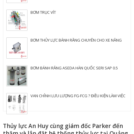
BƠM TRỤC VÍT
BƠM THỦY LỰC BÁNH RĂNG CHUYÊN CHO XE NÂNG
BƠM BÁNH RĂNG ASEDA HÀN QUỐC SERI SAP 0.5
VAN CHỈNH LƯU LƯỢNG FG-FCG ? ĐIỀU KIỆN LÀM VIỆC
Thủy lực An Huy cùng giám đốc Parker đến
thăm và lắp đặt hệ thống thủy lực tại Quảng