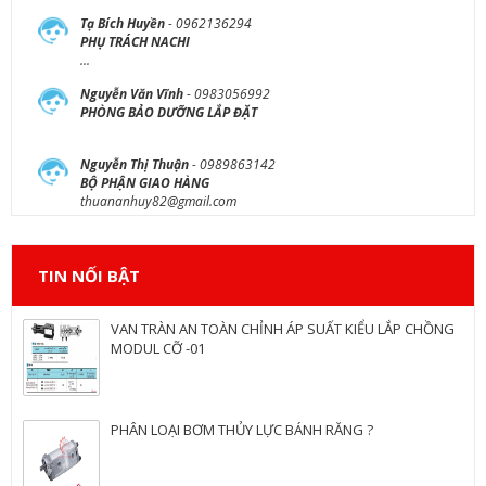
Tạ Bích Huyền
- 0962136294
PHỤ TRÁCH NACHI
...
Nguyễn Văn Vĩnh
- 0983056992
PHÒNG BẢO DƯỠNG LẮP ĐẶT
Nguyễn Thị Thuận
- 0989863142
BỘ PHẬN GIAO HÀNG
thuananhuy82@gmail.com
TIN NỐI BẬT
VAN TRÀN AN TOÀN CHỈNH ÁP SUẤT KIỂU LẮP CHỒNG
MODUL CỠ -01
PHÂN LOẠI BƠM THỦY LỰC BÁNH RĂNG ?