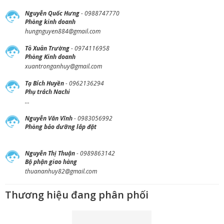
Nguyễn Quốc Hưng
- 0988747770
Phòng kinh doanh
hungnguyen884@gmail.com
Tô Xuân Trường
- 0974116958
Phòng Kinh doanh
xuantronganhuy@gmail.com
Tạ Bích Huyền
- 0962136294
Phụ trách Nachi
...
Nguyễn Văn Vĩnh
- 0983056992
Phòng bảo dưỡng lắp đặt
Nguyễn Thị Thuận
- 0989863142
Bộ phận giao hàng
thuananhuy82@gmail.com
Thương hiệu đang phân phối