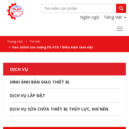
Ngôn ngữ:
Tiếng Việt
Togg
navi
Trang chủ
Tin tức
Van chỉnh lưu lượng FG-FCG ? Điều kiện làm việc
DỊCH VỤ
HÌNH ẢNH BÀN GIAO THIẾT BỊ
DỊCH VỤ LẮP ĐẶT
DỊCH VỤ SỬA CHỮA THIẾT BỊ THỦY LỰC, KHÍ NÉN