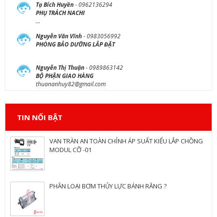
Tạ Bích Huyền
- 0962136294
PHỤ TRÁCH NACHI
...
Nguyễn Văn Vĩnh
- 0983056992
PHÒNG BẢO DƯỠNG LẮP ĐẶT
Nguyễn Thị Thuận
- 0989863142
BỘ PHẬN GIAO HÀNG
thuananhuy82@gmail.com
TIN NỐI BẬT
VAN TRÀN AN TOÀN CHỈNH ÁP SUẤT KIỂU LẮP CHỒNG
MODUL CỠ -01
PHÂN LOẠI BƠM THỦY LỰC BÁNH RĂNG ?