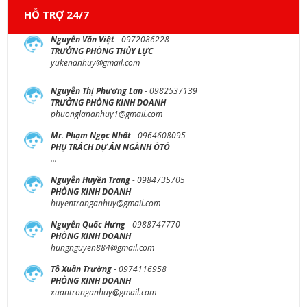
HỖ TRỢ 24/7
Nguyễn Văn Việt
- 0972086228
TRƯỞNG PHÒNG THỦY LỰC
yukenanhuy@gmail.com
Nguyễn Thị Phương Lan
- 0982537139
TRƯỞNG PHÒNG KINH DOANH
phuonglananhuy1@gmail.com
Mr. Phạm Ngọc Nhất
- 0964608095
PHỤ TRÁCH DỰ ÁN NGÀNH ÔTÔ
...
Nguyễn Huyền Trang
- 0984735705
PHÒNG KINH DOANH
huyentranganhuy@gmail.com
Nguyễn Quốc Hưng
- 0988747770
PHÒNG KINH DOANH
hungnguyen884@gmail.com
Tô Xuân Trường
- 0974116958
PHÒNG KINH DOANH
xuantronganhuy@gmail.com