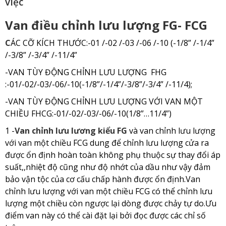
việc
Van điều
chỉnh lưu lượng FG- FCG
C
ÁC CỠ KÍCH THƯỚC:-01 /-02 /-03 /-06 /-10 (-1/8” /-1/4”
/-3/8” /-3/4” /-11/4”
-VAN TÙY ĐỘNG CHỈNH LƯU LƯỢNG FHG
:-01/-02/-03/-06/-10(-1/8”/-1/4”/-3/8”/-3/4” /-11/4);
-VAN TÙY ĐỘNG CHỈNH LƯU LƯỢNG VỚI VAN MỘT
CHIỀU FHCG:-01/-02/-03/-06/-10(1/8”…11/4”)
1 -
Van chỉnh lưu lương kiểu FG
và van chỉnh lưu lượng
với van một chiều FCG dung để chỉnh lưu lượng cửa ra
được ổn định hoàn toàn không phụ thuộc sự thay đổi áp
suất,,nhiệt độ cũng như độ nhớt của dầu như vậy đảm
bảo vận tộc của cơ cấu chấp hành được ổn định.Van
chỉnh lưu lượng với van một chiều FCG có thể chỉnh lưu
lượng một chiều còn ngược lại dòng được chảy tự do.Ưu
điểm van này có thể cài đặt lại bởi đọc được các chỉ số