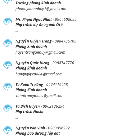
Trưởng phòng kinh doanh
phuonglananhuy1@gmail.com
Mr. Phạm Ngọc Nhất
- 0964608095
Phụ trách dự án ngành Ôtô
...
Nguyễn Huyền Trang
- 0984735705
Phòng kinh doanh
huyentranganhuy@gmail.com
Nguyễn Quốc Hưng
- 0988747770
Phòng kinh doanh
hungnguyen884@gmail.com
Tô Xuân Trường
- 0974116958
Phòng Kinh doanh
xuantronganhuy@gmail.com
Tạ Bích Huyền
- 0962136294
Phụ trách Nachi
...
Nguyễn Văn Vĩnh
- 0983056992
Phòng bảo dưỡng lắp đặt