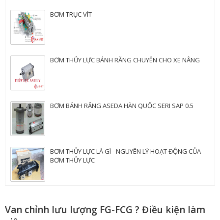
BƠM TRỤC VÍT
BƠM THỦY LỰC BÁNH RĂNG CHUYÊN CHO XE NÂNG
BƠM BÁNH RĂNG ASEDA HÀN QUỐC SERI SAP 0.5
BƠM THỦY LỰC LÀ GÌ - NGUYÊN LÝ HOẠT ĐỘNG CỦA
BƠM THỦY LỰC
Van chỉnh lưu lượng FG-FCG ? Điều kiện làm