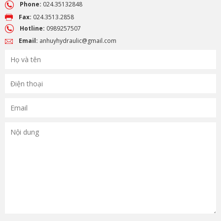
Phone:
024.35132848
Fax:
024.3513.2858
Hotline:
0989257507
Email:
anhuyhydraulic@gmail.com