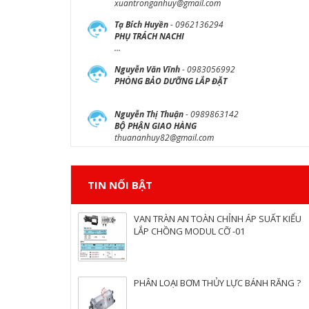
xuantronganhuy@gmail.com
Tạ Bích Huyền
- 0962136294
PHỤ TRÁCH NACHI
...
Nguyễn Văn Vĩnh
- 0983056992
PHÒNG BẢO DƯỠNG LẮP ĐẶT
Nguyễn Thị Thuận
- 0989863142
BỘ PHẬN GIAO HÀNG
thuananhuy82@gmail.com
TIN NỐI BẬT
VAN TRÀN AN TOÀN CHỈNH ÁP SUẤT KIỂU
LẮP CHỒNG MODUL CỠ -01
PHÂN LOẠI BƠM THỦY LỰC BÁNH RĂNG ?