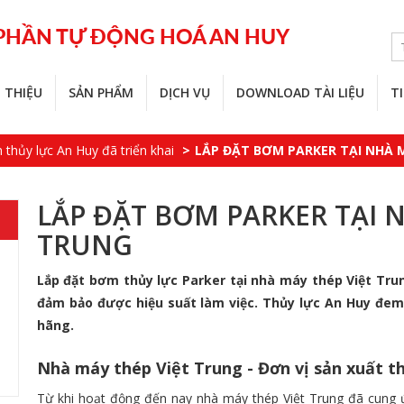
 PHẦN TỰ ĐỘNG HOÁ AN HUY
I THIỆU
SẢN PHẨM
DỊCH VỤ
DOWNLOAD TÀI LIỆU
T
 thủy lực An Huy đã triển khai
LẮP ĐẶT BƠM PARKER TẠI NHÀ 
LẮP ĐẶT BƠM PARKER TẠI 
TRUNG
Lắp đặt bơm thủy lực Parker tại nhà máy thép Việt Tr
đảm bảo được hiệu suất làm việc. Thủy lực An Huy đem
hãng.
Nhà máy thép Việt Trung - Đơn vị sản xuất th
Từ khi hoạt động đến nay nhà máy thép Việt Trung đã cung 