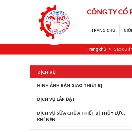
CÔNG TY CỔ
TRANG CHỦ
GIỚ
Trang chủ
Các dự án
DỊCH VỤ
HÌNH ẢNH BÀN GIAO THIẾT BỊ
DỊCH VỤ LẮP ĐẶT
DỊCH VỤ SỬA CHỮA THIẾT BỊ THỦY LỰC,
KHÍ NÉN