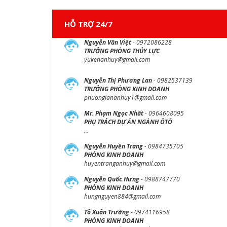
HỖ TRỢ 24/7
Nguyễn Văn Việt
- 0972086228
TRƯỞNG PHÒNG THỦY LỰC
yukenanhuy@gmail.com
Nguyễn Thị Phương Lan
- 0982537139
TRƯỞNG PHÒNG KINH DOANH
phuonglananhuy1@gmail.com
Mr. Phạm Ngọc Nhất
- 0964608095
PHỤ TRÁCH DỰ ÁN NGÀNH ÔTÔ
...
Nguyễn Huyền Trang
- 0984735705
PHÒNG KINH DOANH
huyentranganhuy@gmail.com
Nguyễn Quốc Hưng
- 0988747770
PHÒNG KINH DOANH
hungnguyen884@gmail.com
Tô Xuân Trường
- 0974116958
PHÒNG KINH DOANH