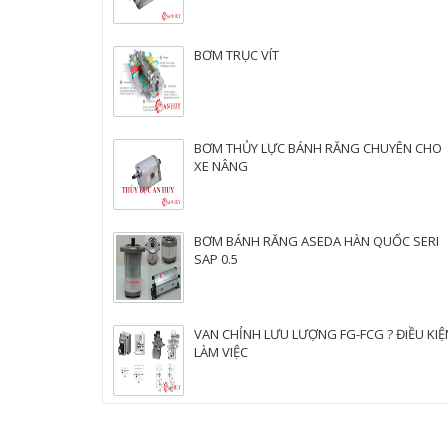
BƠM TRỤC VÍT
BƠM THỦY LỰC BÁNH RĂNG CHUYÊN CHO
XE NÂNG
BƠM BÁNH RĂNG ASEDA HÀN QUỐC SERI
SAP 0.5
VAN CHỈNH LƯU LƯỢNG FG-FCG ? ĐIỀU KIỆ
LÀM VIỆC