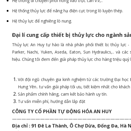
Hệ thông di chuyển phôi nóng vào trục cán v.v,..
Hệ thống thủy lực để nâng hạ điện cực trong lò luyện thép.
Hệ thủy lực để nghiêng lò nung.
Đại lí cung cấp thiết bị thủy lực cho ngành s
Thủy lực An Huy tự hào là nhà phân phối thiết bị thủy lực 
Parker, Nachi, Yuken, Aseda, Eaton, Sun Hydraulics,.. và cá
hiệu. Chúng tôi đem đến giải pháp thủy lực cho hàng triệu quý
Với đội ngũ chuyên gia kinh nghiệm từ các trường Đại học 
Hưng Yên.. tư vấn giải pháp tối ưu, tiết kiệm nhất cho khách
Sản phẩm chính hãng, cam kết bảo hành uy tín.
Tư vấn miễn phí, hướng dẫn lắp đặt
CÔNG TY CỔ PHẦN TỰ ĐỘNG HÓA AN HUY
——————————————————————————
Địa chỉ : 91 Đê La Thành, Ô Chợ Dừa, Đống Đa, Hà 