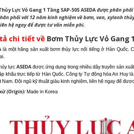
hủy Lực Vỏ Gang 1 Tầng SAP-50S ASEDA
được phân phối 
hân phối với 12 năm kinh nghiệm về bơm, van, xylanh thủy
 Liên hệ ngay để được tư vấn miễn phí.
tả chi tiết về
Bơm Thủy Lực Vỏ Gang 
A
là một hãng sản xuất bơm thủy lực nổi tiếng ở Hàn Quốc.
ại.
ASEDA
hủy lực
được ứng dụng trong nhiều dây truyền sản xuấ
ập khẩu trực tiếp từ Hàn Quốc. Công ty Tự động hóa An Huy 
ệt Nam. Đội ngũ kỹ thuật giàu kinh nghiệm, liên hệ ngay để được
 xứ
(Origin):
Made in Korea