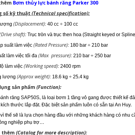
thêm
Bơm thủy lực bánh răng Parker 300
 số kỹ thuật
(Technical specification):
(Displacement):
 lượng
40 cc ÷ 100 cc
(Drive shaft):
Trục tròn và trục then hoa (Straight keyed or Spline
(Rated Pressure):
áp suất làm việc
180 bar ÷ 210 bar
(Max pressure):
uất làm việc tối đa
210 bar ÷ 250 bar
(Working speed):
độ làm việc
2400 rpm
(Approx weight):
ng lượng
18.6 kg ÷ 25.4 kg
dụng sản phẩm
(Function):
nh răng SAP50S, là loại bơm 1 tầng vỏ gang được thiết kế đảm
kích thước lắp đặt. Đặc biệt sản phẩm luôn có sẵn tại An Huy.
vì thế sẽ là lựa chọn hàng đầu với những khách hàng có nhu cầu
ông nghiệp phụ trợ…
ả thêm
(Catalog for more description):