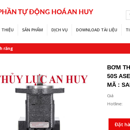
 PHẦN TỰ ĐỘNG HOÁ AN HUY
I THIỆU
SẢN PHẨM
DỊCH VỤ
DOWNLOAD TÀI LIỆU
T
h răng
BƠM TH
50S AS
MÃ : S
Giá
Hotline:
Đặt h