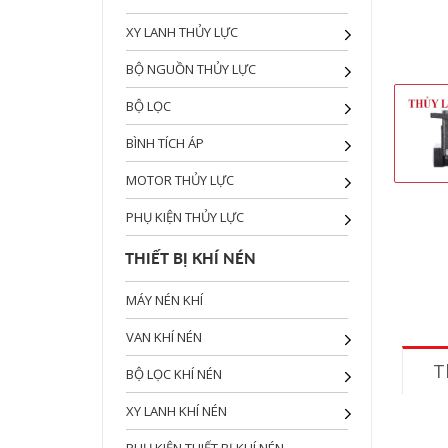
XY LANH THỦY LỰC
BỘ NGUỒN THỦY LỰC
BỘ LỌC
BÌNH TÍCH ÁP
MOTOR THỦY LỰC
PHỤ KIỆN THỦY LỰC
THIẾT BỊ KHÍ NÉN
MÁY NÉN KHÍ
VAN KHÍ NÉN
T
BỘ LỌC KHÍ NÉN
XY LANH KHÍ NÉN
PHỤ KIỆN THIẾT BỊ KHÍ NÉN