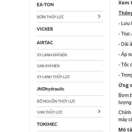
Xem 
EA-TON
Thông
BƠM THỦY LỰC
- Lưu
VICKER
- Trục
AIRTAC
- Dải 
- Áp s
XY LANH KHÍ NÉN
- Tốc 
VAN KHÍ NÉN
- Trọ
XY LANH THỦY LỰC
Ứng 
JNDhydraulic
Bơm bá
BỘ NGUỒN THỦY LỰC
lượng 
VAN THỦY LỰC
Chính 
máy c
TOKIMEC
Mô t