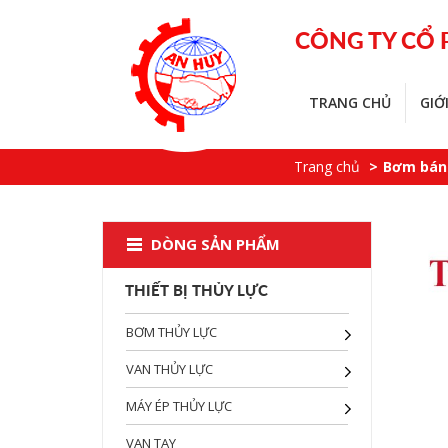
CÔNG TY CỔ
TRANG CHỦ
GIỚ
Trang chủ
Bơm bán
DÒNG SẢN PHẨM
THIẾT BỊ THỦY LỰC
BƠM THỦY LỰC
VAN THỦY LỰC
MÁY ÉP THỦY LỰC
VAN TAY