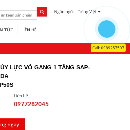
Ngôn ngữ:
Tiếng Việt
IN TỨC
LIÊN HỆ
Call: 0989257507
ỦY LỰC VỎ GANG 1 TẦNG SAP-
EDA
AP50S
Liên hệ
0977282045
àng ngay