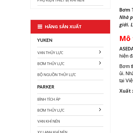
Bơm T
Nhà p
giới.
HÃNG SẢN XUẤT
Mô 
YUKEN
ASED
VAN THỦY LỰC
hiện đ
BƠM THỦY LỰC
Bơm t
ủi. Nh
BỘ NGUỒN THỦY LỰC
tại Vi
PARKER
Xuất
BÌNH TÍCH ÁP
BƠM THỦY LỰC
VAN KHÍ NÉN
XY LANH KHÍ NÉN